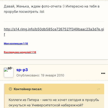
Давай, Женька, ждем фото-отчета :) Интересно на тебя в
проруби посмотреть :lol:
http://s14.rimg.info/b50db585ce7267527f349baac23a3d7e.gi
f
Моя коллекция 1:18
Rаsпродажа моделей 1:18
sp-p3
Опубликовано:
19 января 2010
Контейнер писал:
Коллеги из Питера - никто не хочет сегодня в прорубь
окунуться на Университетской набережной?