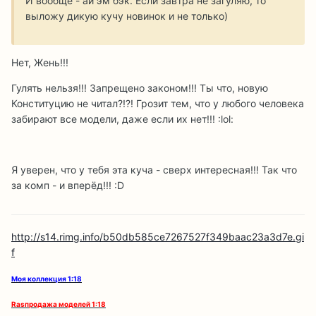
И вообще - ай эм бэк. Если завтра не загуляю, то
выложу дикую кучу новинок и не только)
Нет, Жень!!!
Гулять нельзя!!! Запрещено законом!!! Ты что, новую
Конституцию не читал?!?! Грозит тем, что у любого человека
забирают все модели, даже если их нет!!! :lol:
Я уверен, что у тебя эта куча - сверх интересная!!! Так что
за комп - и вперёд!!! :D
http://s14.rimg.info/b50db585ce7267527f349baac23a3d7e.gi
f
Моя коллекция 1:18
Rаsпродажа моделей 1:18