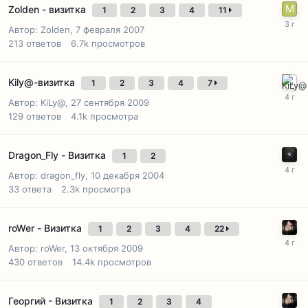
Zolden - визитка
1
2
3
4
11
Автор:
Zolden
,
7 февраля 2007
213
ответов
6.7k
просмотров
Kily@-визитка
1
2
3
4
7
Автор:
KiLy@
,
27 сентября 2009
129
ответов
4.1k
просмотра
Dragon_Fly - Визитка
1
2
Автор:
dragon_fly
,
10 декабря 2004
33
ответа
2.3k
просмотра
roWer - Визитка
1
2
3
4
22
Автор:
roWer
,
13 октября 2009
430
ответов
14.4k
просмотров
Георгий - Визитка
1
2
3
4