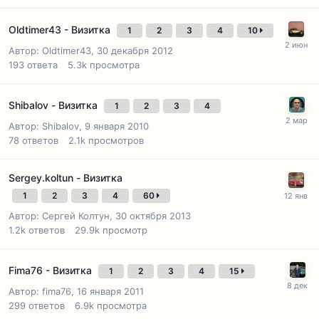
Oldtimer43 - Визитка
1
2
3
4
10
Автор:
Oldtimer43
,
30 декабря 2012
193
ответа
5.3k
просмотра
Shibalov - Визитка
1
2
3
4
Автор:
Shibalov
,
9 января 2010
78
ответов
2.1k
просмотров
Sergey.koltun - Визитка
1
2
3
4
60
Автор:
Сергей Колтун
,
30 октября 2013
1.2k
ответов
29.9k
просмотр
Fima76 - Визитка
1
2
3
4
15
Автор:
fima76
,
16 января 2011
299
ответов
6.9k
просмотра