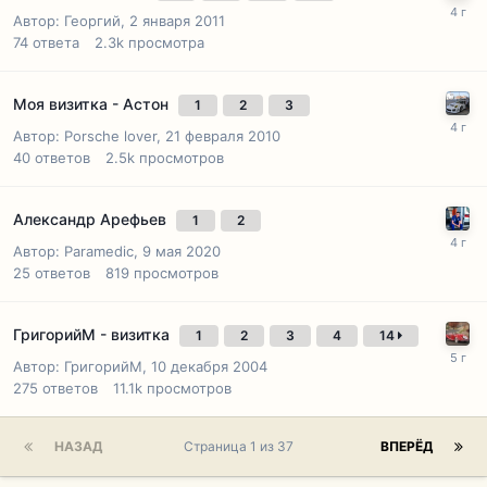
Автор:
Георгий
,
2 января 2011
74
ответа
2.3k
просмотра
Моя визитка - Астон
1
2
3
Автор:
Porsche lover
,
21 февраля 2010
40
ответов
2.5k
просмотров
Александр Арефьев
1
2
Автор:
Paramedic
,
9 мая 2020
25
ответов
819
просмотров
ГригорийМ - визитка
1
2
3
4
14
Автор:
ГригорийМ
,
10 декабря 2004
275
ответов
11.1k
просмотров
НАЗАД
Страница 1 из 37
ВПЕРЁД