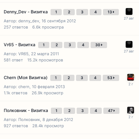
Denny_Dev - Визитка
1
2
3
4
13
Автор:
denny_dev
,
16 сентября 2012
257
ответов
6.6k
просмотра
Vr65 - Визитка
1
2
3
4
30
Автор:
VR65
,
22 марта 2011
581
ответ
15.2k
просмотров
Chern (Моя Визитка)
1
2
3
4
53
Автор:
chern
,
10 февраля 2013
1.1k
ответов
26.9k
просмотр
Полковник - Визитка
1
2
3
4
47
Автор:
Полковник
,
8 декабря 2012
927
ответов
28.4k
просмотр