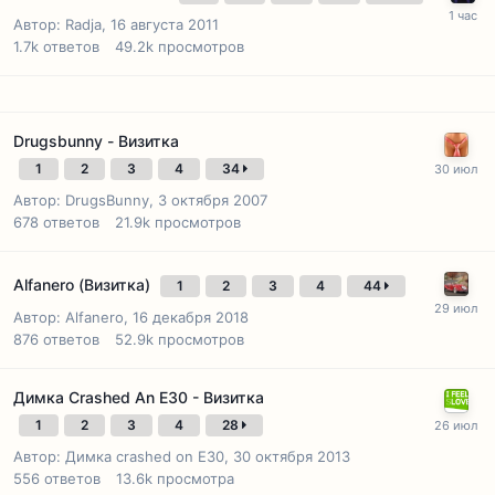
Автор:
Radja
,
16 августа 2011
1.7k
ответов
49.2k
просмотров
Drugsbunny - Визитка
1
2
3
4
34
Автор:
DrugsBunny
,
3 октября 2007
678
ответов
21.9k
просмотров
Alfanero (Визитка)
1
2
3
4
44
Автор:
Alfanero
,
16 декабря 2018
876
ответов
52.9k
просмотров
Димка Crashed An E30 - Визитка
1
2
3
4
28
Автор:
Димка crashed on E30
,
30 октября 2013
556
ответов
13.6k
просмотра