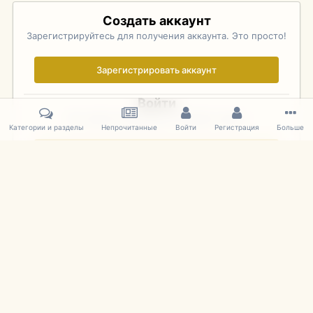
Создать аккаунт
Зарегистрируйтесь для получения аккаунта. Это просто!
Зарегистрировать аккаунт
Войти
Уже зарегистрированы? Войдите здесь.
Категории и разделы
Непрочитанные
Войти
Регистрация
Больше
Войти сейчас
Главная
Галерея
Фотографии Иностранных Моделей
1:43 
IPS Theme
by
IPSFocus
Язык
Cookies
mDiecast.com
Powered by Invision Community