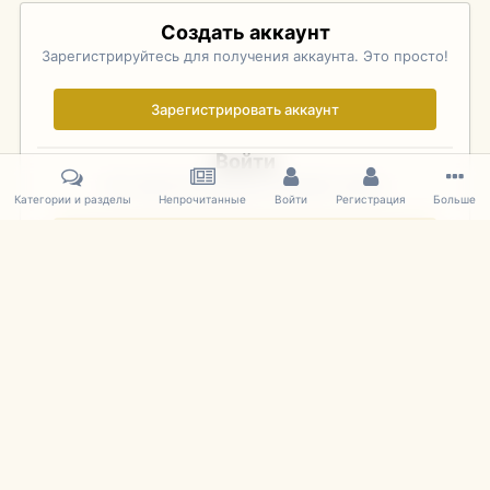
Создать аккаунт
Зарегистрируйтесь для получения аккаунта. Это просто!
Зарегистрировать аккаунт
Войти
Уже зарегистрированы? Войдите здесь.
Категории и разделы
Непрочитанные
Войти
Регистрация
Больше
Войти сейчас
Главная
Галерея
Фотографии Иностранных Моделей
1:43 
IPS Theme
by
IPSFocus
Язык
Cookies
mDiecast.com
Powered by Invision Community