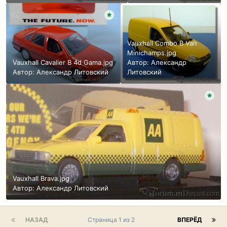
Vauxhall Combo B Van
Minichamps.jpg
Vauxhall Cavalier B 4d Gama.jpg
Автор:
Александр
Автор:
Александр Литовский
Литовский
Vauxhall Brava.jpg
Автор:
Александр Литовский
НАЗАД
Страница 1 из 2
ВПЕРЁД