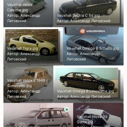
Vauxhall Velox
Caleche.jpg
Автор:
Александр
Vauxhall Vectra C 5d.jpg
Литовский
Автор:
Александр Литовский
Vauxhall Tigra.jpg
Vauxhall Omega B Schuco.jpg
Автор:
Александр
Автор:
Александр
Литовский
Литовский
Vauxhall Velox L 1949
Somerville.jpg
Автор:
Александр
Vauxhall Omega B Limousine.jpg
Литовский
Автор:
Александр Литовский
Vauxhall Nova 3d
Gama.jpg