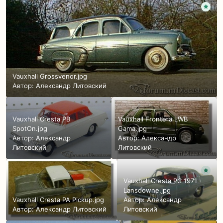
Vauxhall Grossvenor.jpg
Автор:
Александр Литовский
Vauxhall Cresta PB
Vauxhall Frontera LWB
SpotOn.jpg
Gama.jpg
Автор:
Александр
Автор:
Александр
Литовский
Литовский
Vauxhall Cresta PC 1971
Lansdowne.jpg
Vauxhall Cresta PA Pickup.jpg
Автор:
Александр
Автор:
Александр Литовский
Литовский