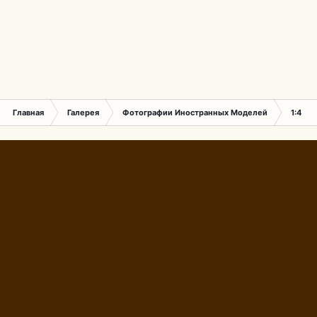
Главная
Галерея
Фотографии Иностранных Моделей
1:43 