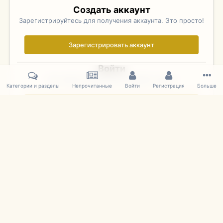
Создать аккаунт
Зарегистрируйтесь для получения аккаунта. Это просто!
Зарегистрировать аккаунт
Войти
Уже зарегистрированы? Войдите здесь.
Категории и разделы
Непрочитанные
Войти
Регистрация
Больше
Войти сейчас
Главная
Галерея
Фотографии Иностранных Моделей
1:43 
IPS Theme
by
IPSFocus
Язык
Cookies
mDiecast.com
Powered by Invision Community