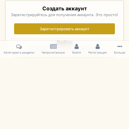
Создать аккаунт
Зарегистрируйтесь для получения аккаунта. Это просто!
Зарегистрировать аккаунт
Войти
Уже зарегистрированы? Войдите здесь.
Категории и разделы
Непрочитанные
Войти
Регистрация
Больше
Войти сейчас
Главная
Галерея
Фотографии Иностранных Моделей
1:43 
IPS Theme
by
IPSFocus
Язык
Cookies
mDiecast.com
Powered by Invision Community