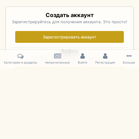
Создать аккаунт
Зарегистрируйтесь для получения аккаунта. Это просто!
Зарегистрировать аккаунт
Войти
Уже зарегистрированы? Войдите здесь.
Категории и разделы
Непрочитанные
Войти
Регистрация
Больше
Войти сейчас
Главная
Галерея
Pebble Beach Concours d'Elegance 2010
418
IPS Theme
by
IPSFocus
Язык
Cookies
mDiecast.com
Powered by Invision Community