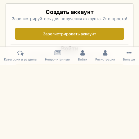
Создать аккаунт
Зарегистрируйтесь для получения аккаунта. Это просто!
Зарегистрировать аккаунт
Войти
Уже зарегистрированы? Войдите здесь.
Категории и разделы
Непрочитанные
Войти
Регистрация
Больше
Войти сейчас
Главная
Галерея
Pebble Beach Concours d'Elegance 2010
404
IPS Theme
by
IPSFocus
Язык
Cookies
mDiecast.com
Powered by Invision Community