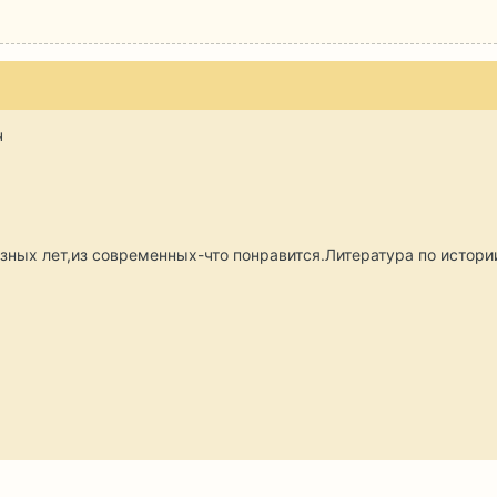
ч
азных лет,из современных-что понравится.Литература по истории