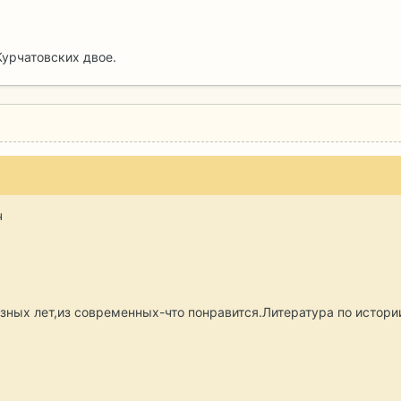
 Курчатовских двое.
ч
азных лет,из современных-что понравится.Литература по истории