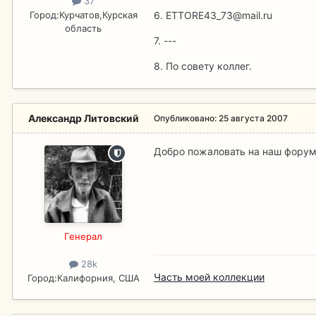
37
Город:
Курчатов,Курская
6. ETTORE43_73@mail.ru
область
7. ---
8. По совету коллег.
Александр Литовский
Опубликовано:
25 августа 2007
Добро пожаловать на наш форум
Гeнерал
28k
Часть моей коллекции
Город:
Калифорния, США