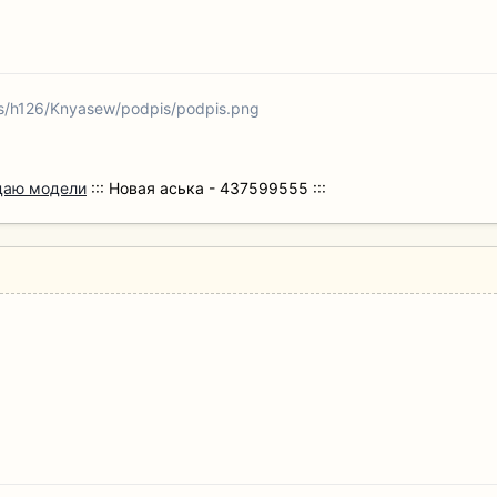
ms/h126/Knyasew/podpis/podpis.png
даю модели
:::
Новая аська - 437599555 :::