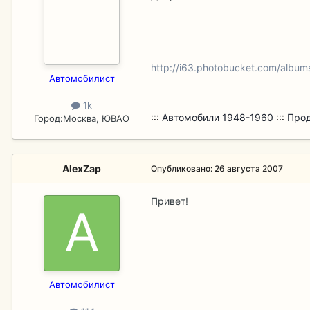
http://i63.photobucket.com/albu
Aвтомобилист
1k
:::
Автомобили 1948-1960
:::
Про
Город:
Москва, ЮВАО
AlexZap
Опубликовано:
26 августа 2007
Привет!
Aвтомобилист