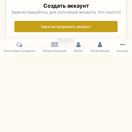
Создать аккаунт
Зарегистрируйтесь для получения аккаунта. Это просто!
Зарегистрировать аккаунт
Войти
Уже зарегистрированы? Войдите здесь.
Категории и разделы
Непрочитанные
Войти
Регистрация
Больше
Войти сейчас
Главная
Галерея
Фотографии Иностранных Моделей
1:43 
IPS Theme
by
IPSFocus
Язык
Cookies
mDiecast.com
Powered by Invision Community