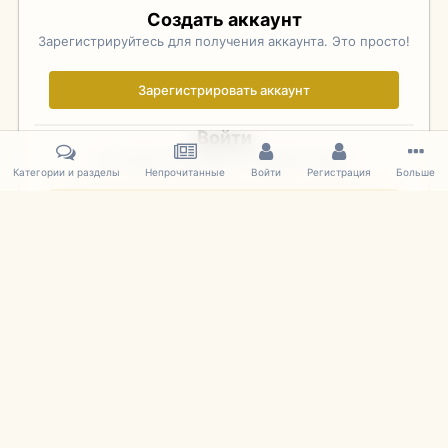
Создать аккаунт
Зарегистрируйтесь для получения аккаунта. Это просто!
Зарегистрировать аккаунт
Войти
Уже зарегистрированы? Войдите здесь.
Категории и разделы
Непрочитанные
Войти
Регистрация
Больше
Войти сейчас
Главная
Галерея
Фотографии Иностранных Моделей
1:43 
IPS Theme
by
IPSFocus
Язык
Cookies
mDiecast.com
Powered by Invision Community