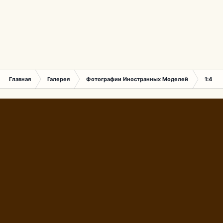
Главная
Галерея
Фотографии Иностранных Моделей
1:43 