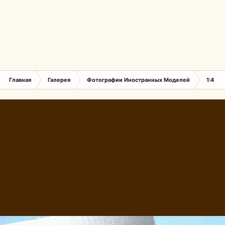
Главная
Галерея
Фотографии Иностранных Моделей
1:43 