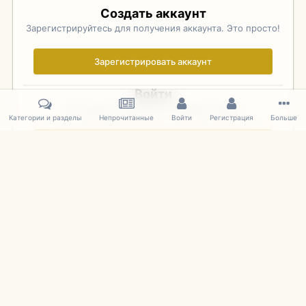
Создать аккаунт
Зарегистрируйтесь для получения аккаунта. Это просто!
Зарегистрировать аккаунт
Войти
Уже зарегистрированы? Войдите здесь.
Категории и разделы
Непрочитанные
Войти
Регистрация
Больше
Войти сейчас
Главная
Галерея
Фотографии Иностранных Моделей
1:43 
IPS Theme
by
IPSFocus
Язык
Cookies
mDiecast.com
Powered by Invision Community