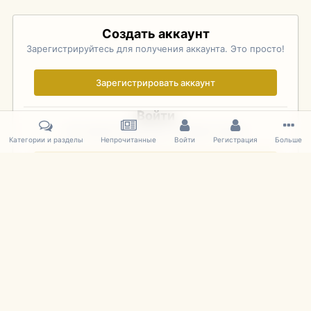
Создать аккаунт
Зарегистрируйтесь для получения аккаунта. Это просто!
Зарегистрировать аккаунт
Войти
Уже зарегистрированы? Войдите здесь.
Категории и разделы
Непрочитанные
Войти
Регистрация
Больше
Войти сейчас
Главная
Галерея
Palo Alto Concours D'Elegance 2011
DSC 174
IPS Theme
by
IPSFocus
Язык
Cookies
mDiecast.com
Powered by Invision Community