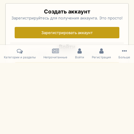
Создать аккаунт
Зарегистрируйтесь для получения аккаунта. Это просто!
Зарегистрировать аккаунт
Войти
Уже зарегистрированы? Войдите здесь.
Категории и разделы
Непрочитанные
Войти
Регистрация
Больше
Войти сейчас
Главная
Галерея
Palo Alto Concours D'Elegance 2011
DSC 174
IPS Theme
by
IPSFocus
Язык
Cookies
mDiecast.com
Powered by Invision Community