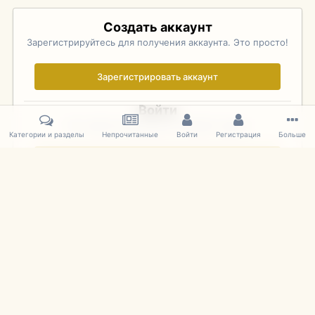
Создать аккаунт
Зарегистрируйтесь для получения аккаунта. Это просто!
Зарегистрировать аккаунт
Войти
Уже зарегистрированы? Войдите здесь.
Категории и разделы
Непрочитанные
Войти
Регистрация
Больше
Войти сейчас
Главная
Галерея
Palo Alto Concours D'Elegance 2011
DSC 174
IPS Theme
by
IPSFocus
Язык
Cookies
mDiecast.com
Powered by Invision Community