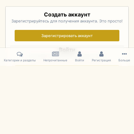
Создать аккаунт
Зарегистрируйтесь для получения аккаунта. Это просто!
Зарегистрировать аккаунт
Войти
Уже зарегистрированы? Войдите здесь.
Категории и разделы
Непрочитанные
Войти
Регистрация
Больше
Войти сейчас
Главная
Галерея
Palo Alto Concours D'Elegance 2011
DSC 174
IPS Theme
by
IPSFocus
Язык
Cookies
mDiecast.com
Powered by Invision Community