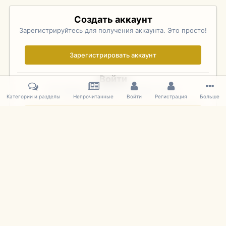
Создать аккаунт
Зарегистрируйтесь для получения аккаунта. Это просто!
Зарегистрировать аккаунт
Войти
Уже зарегистрированы? Войдите здесь.
Категории и разделы
Непрочитанные
Войти
Регистрация
Больше
Войти сейчас
Главная
Галерея
Palo Alto Concours D'Elegance 2011
DSC 1711
IPS Theme
by
IPSFocus
Язык
Cookies
mDiecast.com
Powered by Invision Community