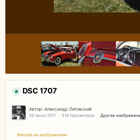
DSC 1707
Автор:
Александр Литовский
26 июня 2011
519 просмотров
Другие изображен
Жалоба на изображение