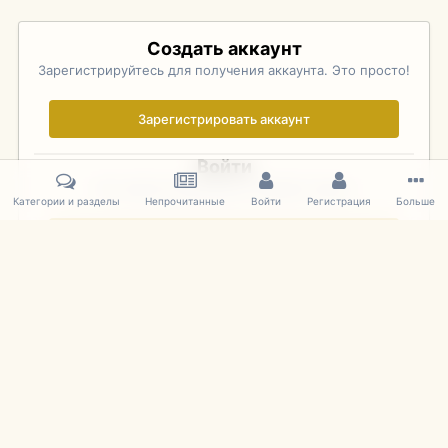
Создать аккаунт
Зарегистрируйтесь для получения аккаунта. Это просто!
Зарегистрировать аккаунт
Войти
Уже зарегистрированы? Войдите здесь.
Категории и разделы
Непрочитанные
Войти
Регистрация
Больше
Войти сейчас
Главная
Галерея
Palo Alto Concours D'Elegance 2011
DSC 170
IPS Theme
by
IPSFocus
Язык
Cookies
mDiecast.com
Powered by Invision Community