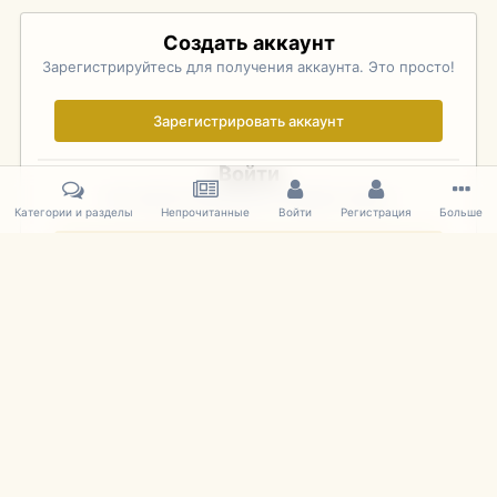
Создать аккаунт
Зарегистрируйтесь для получения аккаунта. Это просто!
Зарегистрировать аккаунт
Войти
Уже зарегистрированы? Войдите здесь.
Категории и разделы
Непрочитанные
Войти
Регистрация
Больше
Войти сейчас
Главная
Галерея
Palo Alto Concours D'Elegance 2011
DSC 170
IPS Theme
by
IPSFocus
Язык
Cookies
mDiecast.com
Powered by Invision Community