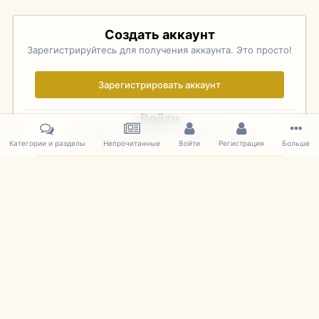
Создать аккаунт
Зарегистрируйтесь для получения аккаунта. Это просто!
Зарегистрировать аккаунт
Войти
Уже зарегистрированы? Войдите здесь.
Категории и разделы
Непрочитанные
Войти
Регистрация
Больше
Войти сейчас
Главная
Галерея
Palo Alto Concours D'Elegance 2011
DSC 170
IPS Theme
by
IPSFocus
Язык
Cookies
mDiecast.com
Powered by Invision Community