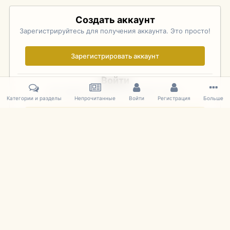
Создать аккаунт
Зарегистрируйтесь для получения аккаунта. Это просто!
Зарегистрировать аккаунт
Войти
Уже зарегистрированы? Войдите здесь.
Категории и разделы
Непрочитанные
Войти
Регистрация
Больше
Войти сейчас
Главная
Галерея
Palo Alto Concours D'Elegance 2011
DSC 170
IPS Theme
by
IPSFocus
Язык
Cookies
mDiecast.com
Powered by Invision Community