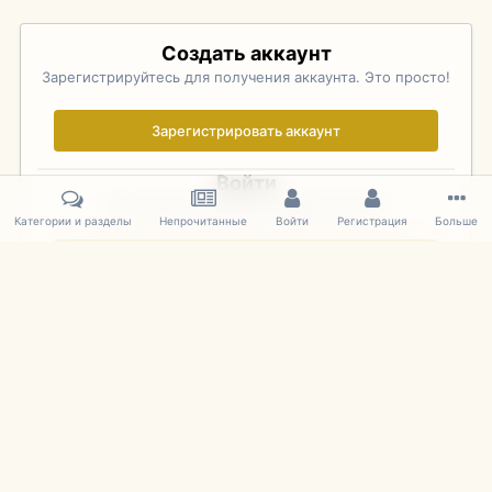
Создать аккаунт
Зарегистрируйтесь для получения аккаунта. Это просто!
Зарегистрировать аккаунт
Войти
Уже зарегистрированы? Войдите здесь.
Категории и разделы
Непрочитанные
Войти
Регистрация
Больше
Войти сейчас
Главная
Галерея
Palo Alto Concours D'Elegance 2011
DSC 1712
IPS Theme
by
IPSFocus
Язык
Cookies
mDiecast.com
Powered by Invision Community