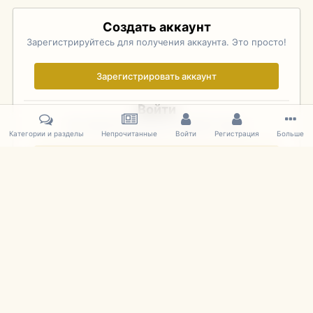
Создать аккаунт
Зарегистрируйтесь для получения аккаунта. Это просто!
Зарегистрировать аккаунт
Войти
Уже зарегистрированы? Войдите здесь.
Категории и разделы
Непрочитанные
Войти
Регистрация
Больше
Войти сейчас
Главная
Галерея
Palo Alto Concours D'Elegance 2011
DSC 160
IPS Theme
by
IPSFocus
Язык
Cookies
mDiecast.com
Powered by Invision Community