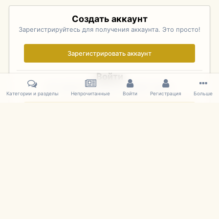
Создать аккаунт
Зарегистрируйтесь для получения аккаунта. Это просто!
Зарегистрировать аккаунт
Войти
Уже зарегистрированы? Войдите здесь.
Категории и разделы
Непрочитанные
Войти
Регистрация
Больше
Войти сейчас
Главная
Галерея
Palo Alto Concours D'Elegance 2011
DSC 160
IPS Theme
by
IPSFocus
Язык
Cookies
mDiecast.com
Powered by Invision Community