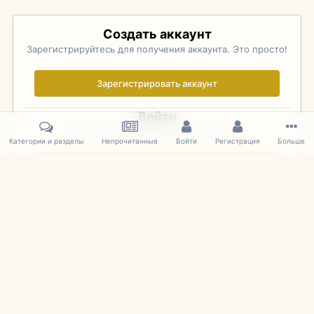
Создать аккаунт
Зарегистрируйтесь для получения аккаунта. Это просто!
Зарегистрировать аккаунт
Войти
Уже зарегистрированы? Войдите здесь.
Категории и разделы
Непрочитанные
Войти
Регистрация
Больше
Войти сейчас
Главная
Галерея
Palo Alto Concours D'Elegance 2011
DSC 160
IPS Theme
by
IPSFocus
Язык
Cookies
mDiecast.com
Powered by Invision Community