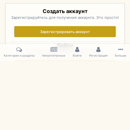
Создать аккаунт
Зарегистрируйтесь для получения аккаунта. Это просто!
Зарегистрировать аккаунт
Войти
Уже зарегистрированы? Войдите здесь.
Категории и разделы
Непрочитанные
Войти
Регистрация
Больше
Войти сейчас
Главная
Галерея
Palo Alto Concours D'Elegance 2011
DSC 160
IPS Theme
by
IPSFocus
Язык
Cookies
mDiecast.com
Powered by Invision Community