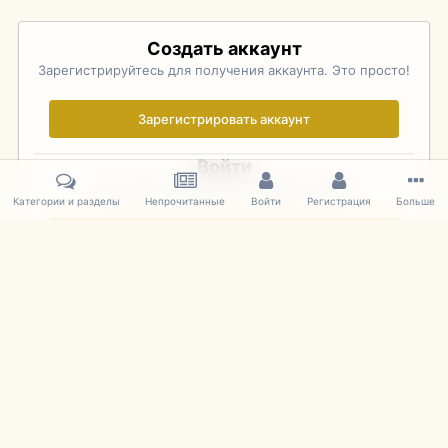
Создать аккаунт
Зарегистрируйтесь для получения аккаунта. Это просто!
Зарегистрировать аккаунт
Войти
Уже зарегистрированы? Войдите здесь.
Категории и разделы
Непрочитанные
Войти
Регистрация
Больше
Войти сейчас
Главная
Галерея
Palo Alto Concours D'Elegance 2011
DSC 1615
IPS Theme
by
IPSFocus
Язык
Cookies
mDiecast.com
Powered by Invision Community