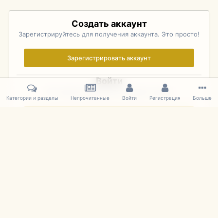
Создать аккаунт
Зарегистрируйтесь для получения аккаунта. Это просто!
Зарегистрировать аккаунт
Войти
Уже зарегистрированы? Войдите здесь.
Категории и разделы
Непрочитанные
Войти
Регистрация
Больше
Войти сейчас
Главная
Галерея
Palo Alto Concours D'Elegance 2011
DSC 1618
IPS Theme
by
IPSFocus
Язык
Cookies
mDiecast.com
Powered by Invision Community