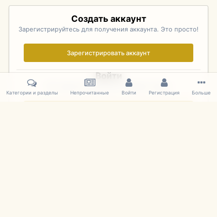
Создать аккаунт
Зарегистрируйтесь для получения аккаунта. Это просто!
Зарегистрировать аккаунт
Войти
Уже зарегистрированы? Войдите здесь.
Категории и разделы
Непрочитанные
Войти
Регистрация
Больше
Войти сейчас
Главная
Галерея
Palo Alto Concours D'Elegance 2011
DSC 1617
IPS Theme
by
IPSFocus
Язык
Cookies
mDiecast.com
Powered by Invision Community