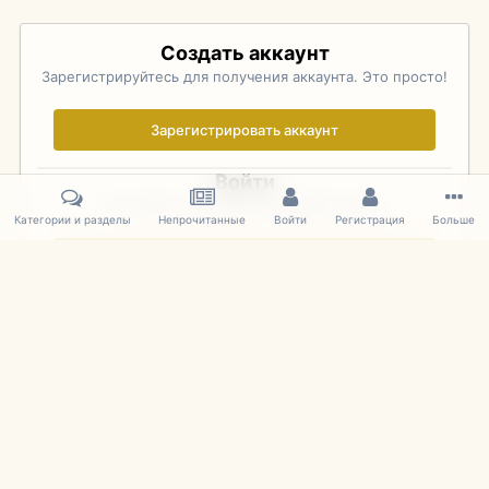
Создать аккаунт
Зарегистрируйтесь для получения аккаунта. Это просто!
Зарегистрировать аккаунт
Войти
Уже зарегистрированы? Войдите здесь.
Категории и разделы
Непрочитанные
Войти
Регистрация
Больше
Войти сейчас
Главная
Галерея
Palo Alto Concours D'Elegance 2011
DSC 143
IPS Theme
by
IPSFocus
Язык
Cookies
mDiecast.com
Powered by Invision Community