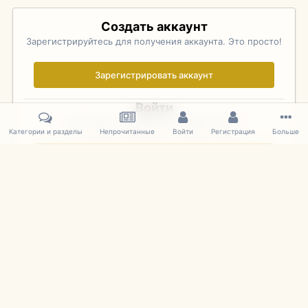
Создать аккаунт
Зарегистрируйтесь для получения аккаунта. Это просто!
Зарегистрировать аккаунт
Войти
Уже зарегистрированы? Войдите здесь.
Категории и разделы
Непрочитанные
Войти
Регистрация
Больше
Войти сейчас
Главная
Галерея
Palo Alto Concours D'Elegance 2011
DSC 143
IPS Theme
by
IPSFocus
Язык
Cookies
mDiecast.com
Powered by Invision Community