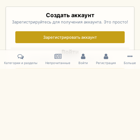
Создать аккаунт
Зарегистрируйтесь для получения аккаунта. Это просто!
Зарегистрировать аккаунт
Войти
Уже зарегистрированы? Войдите здесь.
Категории и разделы
Непрочитанные
Войти
Регистрация
Больше
Войти сейчас
Главная
Галерея
Palo Alto Concours D'Elegance 2011
DSC 1431
IPS Theme
by
IPSFocus
Язык
Cookies
mDiecast.com
Powered by Invision Community