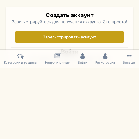
Создать аккаунт
Зарегистрируйтесь для получения аккаунта. Это просто!
Зарегистрировать аккаунт
Войти
Уже зарегистрированы? Войдите здесь.
Категории и разделы
Непрочитанные
Войти
Регистрация
Больше
Войти сейчас
Главная
Галерея
Palo Alto Concours D'Elegance 2011
DSC 143
IPS Theme
by
IPSFocus
Язык
Cookies
mDiecast.com
Powered by Invision Community