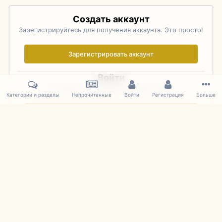
Создать аккаунт
Зарегистрируйтесь для получения аккаунта. Это просто!
Зарегистрировать аккаунт
Войти
Уже зарегистрированы? Войдите здесь.
Категории и разделы
Непрочитанные
Войти
Регистрация
Больше
Войти сейчас
Главная
Галерея
Pebble Beach Concours d'Elegance 2010
449
IPS Theme
by
IPSFocus
Язык
Cookies
mDiecast.com
Powered by Invision Community