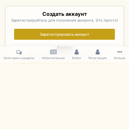
Создать аккаунт
Зарегистрируйтесь для получения аккаунта. Это просто!
Зарегистрировать аккаунт
Войти
Уже зарегистрированы? Войдите здесь.
Категории и разделы
Непрочитанные
Войти
Регистрация
Больше
Войти сейчас
Главная
Галерея
Pebble Beach Concours d'Elegance 2010
270
IPS Theme
by
IPSFocus
Язык
Cookies
mDiecast.com
Powered by Invision Community