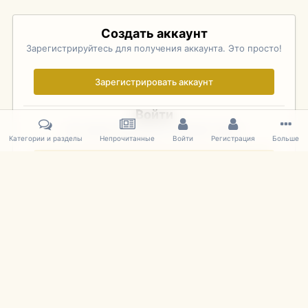
Создать аккаунт
Зарегистрируйтесь для получения аккаунта. Это просто!
Зарегистрировать аккаунт
Войти
Уже зарегистрированы? Войдите здесь.
Категории и разделы
Непрочитанные
Войти
Регистрация
Больше
Войти сейчас
Главная
Галерея
Pebble Beach Concours d'Elegance 2010
265
IPS Theme
by
IPSFocus
Язык
Cookies
mDiecast.com
Powered by Invision Community