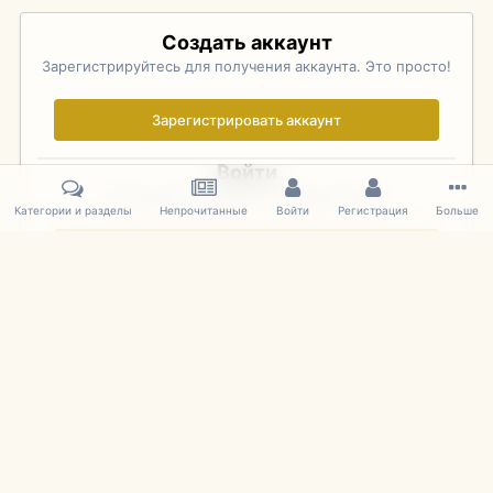
Создать аккаунт
Зарегистрируйтесь для получения аккаунта. Это просто!
Зарегистрировать аккаунт
Войти
Уже зарегистрированы? Войдите здесь.
Категории и разделы
Непрочитанные
Войти
Регистрация
Больше
Войти сейчас
Главная
Галерея
Pebble Beach Concours d'Elegance 2010
736
IPS Theme
by
IPSFocus
Язык
Cookies
mDiecast.com
Powered by Invision Community