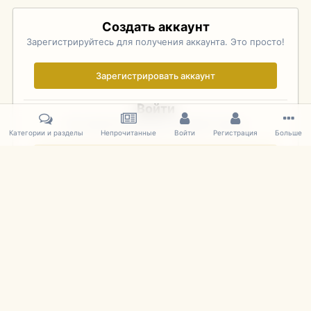
Создать аккаунт
Зарегистрируйтесь для получения аккаунта. Это просто!
Зарегистрировать аккаунт
Войти
Уже зарегистрированы? Войдите здесь.
Категории и разделы
Непрочитанные
Войти
Регистрация
Больше
Войти сейчас
Главная
Галерея
Pebble Beach Concours d'Elegance 2010
752
IPS Theme
by
IPSFocus
Язык
Cookies
mDiecast.com
Powered by Invision Community