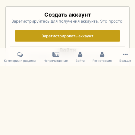
Создать аккаунт
Зарегистрируйтесь для получения аккаунта. Это просто!
Зарегистрировать аккаунт
Войти
Уже зарегистрированы? Войдите здесь.
Категории и разделы
Непрочитанные
Войти
Регистрация
Больше
Войти сейчас
Главная
Галерея
Pebble Beach Concours d'Elegance 2010
481
IPS Theme
by
IPSFocus
Язык
Cookies
mDiecast.com
Powered by Invision Community