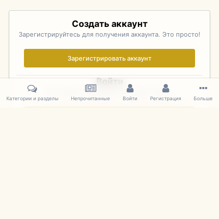
Создать аккаунт
Зарегистрируйтесь для получения аккаунта. Это просто!
Зарегистрировать аккаунт
Войти
Уже зарегистрированы? Войдите здесь.
Категории и разделы
Непрочитанные
Войти
Регистрация
Больше
Войти сейчас
Главная
Галерея
Pebble Beach Concours d'Elegance 2010
260
IPS Theme
by
IPSFocus
Язык
Cookies
mDiecast.com
Powered by Invision Community