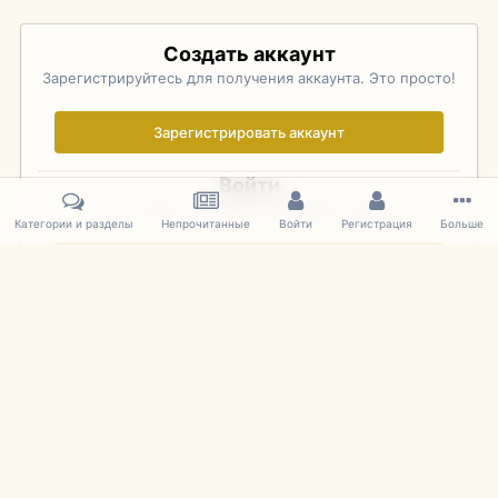
Создать аккаунт
Зарегистрируйтесь для получения аккаунта. Это просто!
Зарегистрировать аккаунт
Войти
Уже зарегистрированы? Войдите здесь.
Категории и разделы
Непрочитанные
Войти
Регистрация
Больше
Войти сейчас
Главная
Галерея
Pebble Beach Concours d'Elegance 2010
581
IPS Theme
by
IPSFocus
Язык
Cookies
mDiecast.com
Powered by Invision Community