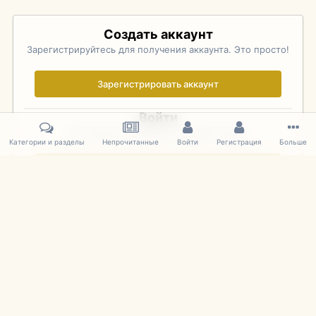
Создать аккаунт
Зарегистрируйтесь для получения аккаунта. Это просто!
Зарегистрировать аккаунт
Войти
Уже зарегистрированы? Войдите здесь.
Категории и разделы
Непрочитанные
Войти
Регистрация
Больше
Войти сейчас
Главная
Галерея
Pebble Beach Concours d'Elegance 2010
391
IPS Theme
by
IPSFocus
Язык
Cookies
mDiecast.com
Powered by Invision Community