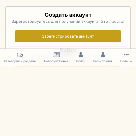
Создать аккаунт
Зарегистрируйтесь для получения аккаунта. Это просто!
Зарегистрировать аккаунт
Войти
Уже зарегистрированы? Войдите здесь.
Категории и разделы
Непрочитанные
Войти
Регистрация
Больше
Войти сейчас
Главная
Галерея
Pebble Beach Concours d'Elegance 2010
539
IPS Theme
by
IPSFocus
Язык
Cookies
mDiecast.com
Powered by Invision Community