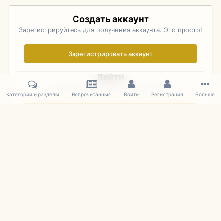
Создать аккаунт
Зарегистрируйтесь для получения аккаунта. Это просто!
Зарегистрировать аккаунт
Войти
Уже зарегистрированы? Войдите здесь.
Категории и разделы
Непрочитанные
Войти
Регистрация
Больше
Войти сейчас
Главная
Галерея
Pebble Beach Concours d'Elegance 2010
280
IPS Theme
by
IPSFocus
Язык
Cookies
mDiecast.com
Powered by Invision Community