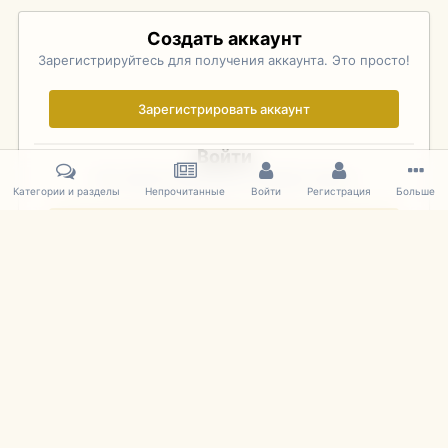
Создать аккаунт
Зарегистрируйтесь для получения аккаунта. Это просто!
Зарегистрировать аккаунт
Войти
Уже зарегистрированы? Войдите здесь.
Категории и разделы
Непрочитанные
Войти
Регистрация
Больше
Войти сейчас
Главная
Галерея
Pebble Beach Concours d'Elegance 2010
057
IPS Theme
by
IPSFocus
Язык
Cookies
mDiecast.com
Powered by Invision Community