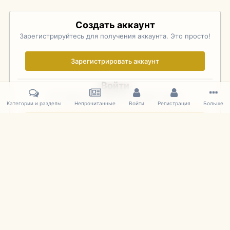
Создать аккаунт
Зарегистрируйтесь для получения аккаунта. Это просто!
Зарегистрировать аккаунт
Войти
Уже зарегистрированы? Войдите здесь.
Категории и разделы
Непрочитанные
Войти
Регистрация
Больше
Войти сейчас
Главная
Галерея
Pebble Beach Concours d'Elegance 2010
630
IPS Theme
by
IPSFocus
Язык
Cookies
mDiecast.com
Powered by Invision Community