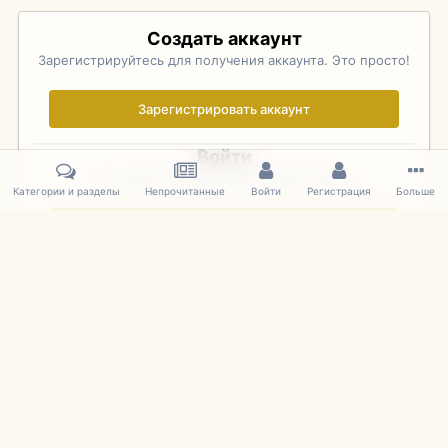
Создать аккаунт
Зарегистрируйтесь для получения аккаунта. Это просто!
Зарегистрировать аккаунт
Войти
Уже зарегистрированы? Войдите здесь.
Категории и разделы
Непрочитанные
Войти
Регистрация
Больше
Войти сейчас
Главная
Галерея
Pebble Beach Concours d'Elegance 2010
749
IPS Theme
by
IPSFocus
Язык
Cookies
mDiecast.com
Powered by Invision Community