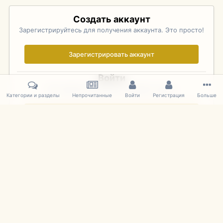
Создать аккаунт
Зарегистрируйтесь для получения аккаунта. Это просто!
Зарегистрировать аккаунт
Войти
Уже зарегистрированы? Войдите здесь.
Категории и разделы
Непрочитанные
Войти
Регистрация
Больше
Войти сейчас
Главная
Галерея
Pebble Beach Concours d'Elegance 2010
718
IPS Theme
by
IPSFocus
Язык
Cookies
mDiecast.com
Powered by Invision Community